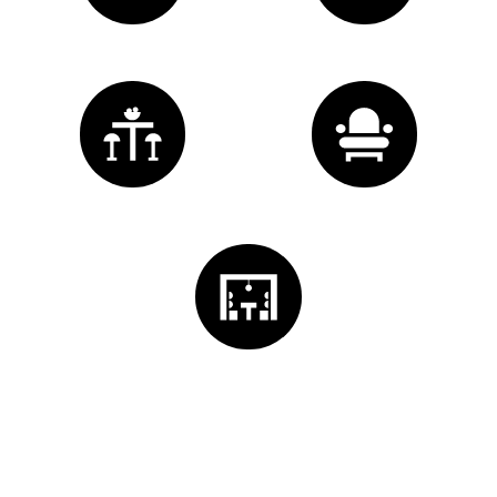
1
espace
coworking
1
espace
accueil
1
espace
repas
commun
1
espace
café
commun
2
bulles
mobilières