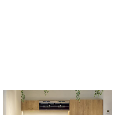
Comment
imaginer
un
agencement
de
bureau
pour
2
entreprises
distinctes
dans
un
même
lieu
?