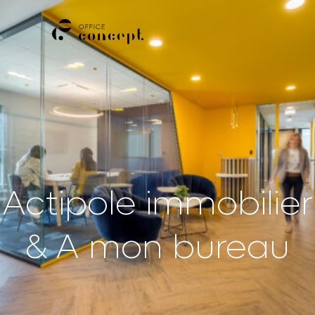
M
E
N
U
Actipole immobilier
& A mon bureau