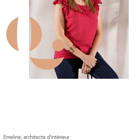
«
On
adore
:
le
sol
vaporeux
qui
donne
une
vraie
identité
aux
salles
de
réunion
»
Emeline, architecte d’intérieur