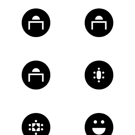
1
zone
bureaux
dédiée
1
zone
bureaux
locatifs
A
Actipole
Mon
Bureau
1
espace
reprographie
par
2
salles
de
réunion
de
tailles
zone
moyenne
et
grande