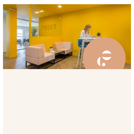
Le besoin d’Actipole et A mon bureau
Les
2 sociétés s’installent conjointement dans un
plateau de bureaux neuf
: une page blanche pour un
aménagement de bureau professionnel en tandem.
Actipole immobilier est une entreprise de
construction, de promotion et de gestion de