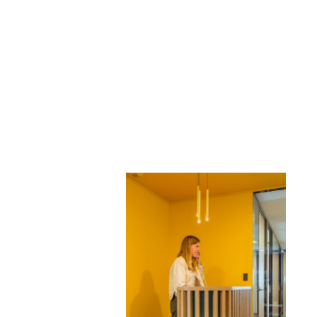
Une
variété
d’espaces
fermés
et
des
espaces
communs
attractifs