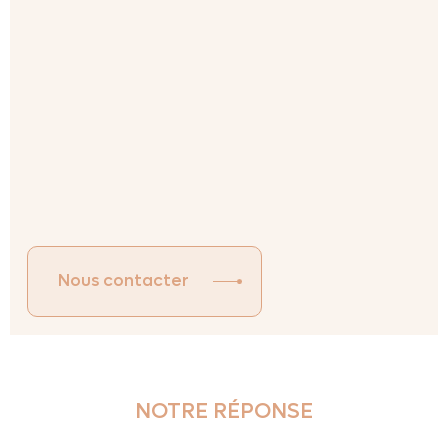
bâtiments d’activité neufs, tandis qu’A mon bureau est
une entreprise de location de bureaux, d’espaces de
travail et de salles de réunion.
Le défi :
créer un aménagement d’espace de travail
flexible et respectueux des deux identités
pour
répondre à cette situation extra-ordinaire. Cela
implique l’existence d’une zone privative Actipole,
d’une zone locative, ainsi que d’espaces communs.
Nous contacter
NOTRE RÉPONSE