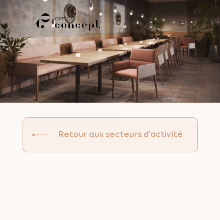
M
E
N
U
Retour aux secteurs d'activité
Agencement
de
bar,
restaurant,