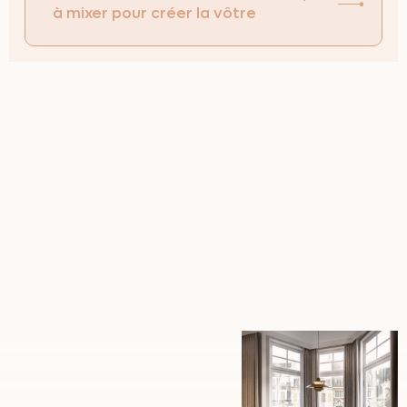
à mixer pour créer la vôtre
Un
agencement
bar,
restaurant
et
hôtel
adapté
aux
réalités
du
métier