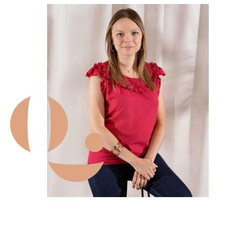
«
On
adore
:
le
papier
peint