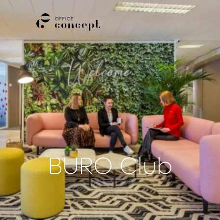
M
E
N
U
BURO Club