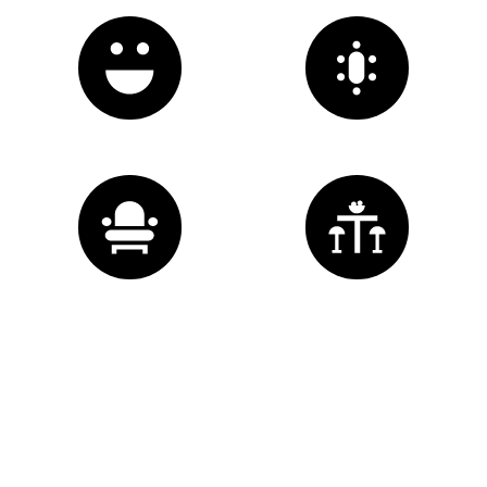
1
espace
accueil
5
espaces
réunion
1
espace
détente
1
cafétéria