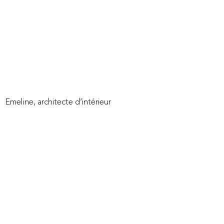
réaliste
façon
mur
végétal
qui
donne
un
effet
wahou
tout
en
étant
facile
à
installer
et
économique
»
Emeline, architecte d’intérieur
Comment
changer
profondément
la
perception
sans
tout