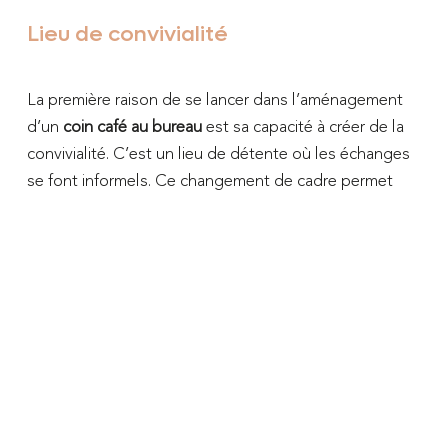
Lieu de convivialité
La première raison de se lancer dans l’aménagement
d’un
coin café au bureau
est sa capacité à créer de la
convivialité. C’est un lieu de détente où les échanges
se font informels. Ce changement de cadre permet
aux collaborateurs de communiquer entre eux
différemment, sur des sujets professionnels comme
aussi plus personnels s’ils le souhaitent. Vous offrez la
possibilité de créer du lien, de nourrir une ambiance
chaleureuse, propice à l’attachement à votre
entreprise et à une meilleure dynamique de travail.
Lieu de rencontre