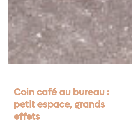
Coin café au bureau :
petit espace, grands
effets