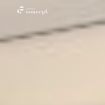
M
E
N
U